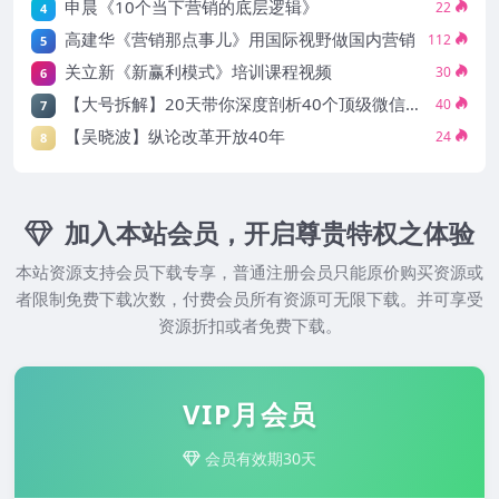
申晨《10个当下营销的底层逻辑》
22
4
高建华《营销那点事儿》用国际视野做国内营销
112
5
关立新《新赢利模式》培训课程视频
30
6
【大号拆解】20天带你深度剖析40个顶级微信公众号
40
7
【吴晓波】纵论改革开放40年
24
8
加入本站会员，开启尊贵特权之体验
本站资源支持会员下载专享，普通注册会员只能原价购买资源或
者限制免费下载次数，付费会员所有资源可无限下载。并可享受
资源折扣或者免费下载。
VIP月会员
会员有效期30天