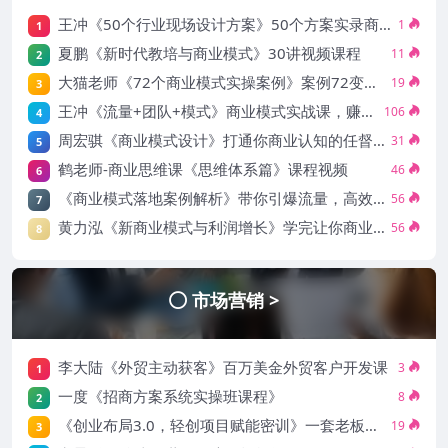
王冲《50个行业现场设计方案》50个方案实录商业模式
1
1
夏鹏《新时代教培与商业模式》30讲视频课程
11
2
大猫老师《72个商业模式实操案例》案例72变，门店盈利照着做
19
3
王冲《流量+团队+模式》商业模式实战课，赚钱十倍速
106
4
周宏骐《商业模式设计》打通你商业认知的任督二脉
31
5
鹤老师-商业思维课《思维体系篇》课程视频
46
6
《商业模式落地案例解析》带你引爆流量，高效转化让你的产品更好卖
56
7
黄力泓《新商业模式与利润增长》学完让你商业模式有了新的认识
56
8
市场营销 >
李大陆《外贸主动获客》百万美金外贸客户开发课
3
1
一度《招商方案系统实操班课程》
8
2
《创业布局3.0，轻创项目赋能密训》一套老板创业必修的创业技能课
19
3