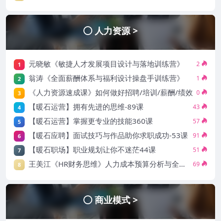
人力资源 >
元晓敏《敏捷人才发展项目设计与落地训练营》
2
1
翁涛《全面薪酬体系与福利设计操盘手训练营》
1
2
《人力资源速成课》如何做好招聘/培训/薪酬/绩效
0
3
【暖石运营】拥有先进的思维-89课
43
4
【暖石运营】掌握更专业的技能360课
57
5
【暖石应聘】面试技巧与作品助你求职成功-53课
91
6
【暖石职场】职业规划让你不迷茫44课
51
7
王美江《HR财务思维》人力成本预算分析与全面管控18招
69
8
商业模式 >