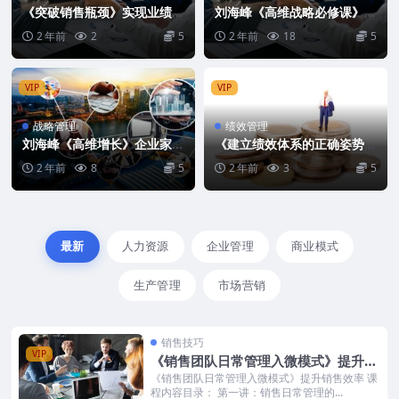
《突破销售瓶颈》实现业绩持
刘海峰《高维战略必修课》实
续增长的销售技能课
现指数级增长
2 年前
2
5
2 年前
18
5
VIP
VIP
战略管理
绩效管理
刘海峰《高维增长》企业家的
《建立绩效体系的正确姿势》
战略必修课
从0-1搭建全套绩效体系
2 年前
8
5
2 年前
3
5
最新
人力资源
企业管理
商业模式
生产管理
市场营销
销售技巧
VIP
《销售团队日常管理入微模式》提升销
售效率
《销售团队日常管理入微模式》提升销售效率 课
程内容目录： 第一讲：销售日常管理的...