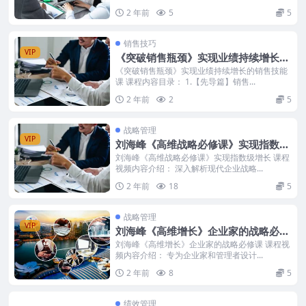
2 年前
5
5
销售技巧
VIP
《突破销售瓶颈》实现业绩持续增长的
销售技能课
《突破销售瓶颈》实现业绩持续增长的销售技能
课 课程内容目录： 1.【先导篇】销售...
2 年前
2
5
战略管理
VIP
刘海峰《高维战略必修课》实现指数级
增长
刘海峰《高维战略必修课》实现指数级增长 课程
视频内容介绍： 深入解析现代企业战略...
2 年前
18
5
战略管理
VIP
刘海峰《高维增长》企业家的战略必修
课
刘海峰《高维增长》企业家的战略必修课 课程视
频内容介绍： 专为企业家和管理者设计...
2 年前
8
5
绩效管理