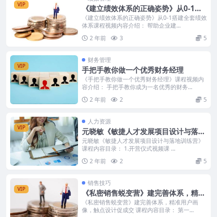
VIP
《建立绩效体系的正确姿势》从0-1搭
建全套绩效体系
《建立绩效体系的正确姿势》从0-1搭建全套绩效
体系课程视频内容介绍： 帮助企业建...
2 年前
3
5
财务管理
VIP
手把手教你做一个优秀财务经理
《手把手教你做一个优秀财务经理》课程视频内
容介绍： 手把手教你成为一名优秀的财务...
2 年前
2
5
人力资源
VIP
元晓敏《敏捷人才发展项目设计与落地
训练营》
元晓敏《敏捷人才发展项目设计与落地训练营》
课程内容目录： 1.开营仪式视频课 ...
2 年前
2
5
销售技巧
VIP
《私密销售蜕变营》建完善体系，精准
用户画像，触点设计促成交
《私密销售蜕变营》建完善体系，精准用户画
像，触点设计促成交 课程内容目录： 第一...