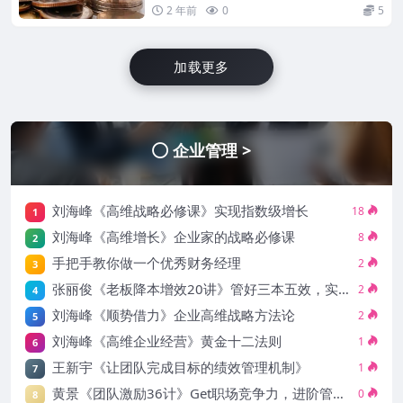
2 年前
0
5
加载更多
企业管理 >
刘海峰《高维战略必修课》实现指数级增长
18
1
刘海峰《高维增长》企业家的战略必修课
8
2
手把手教你做一个优秀财务经理
2
3
张丽俊《老板降本增效20讲》管好三本五效，实现低本高效
2
4
刘海峰《顺势借力》企业高维战略方法论
2
5
刘海峰《高维企业经营》黄金十二法则
1
6
王新宇《让团队完成目标的绩效管理机制》
1
7
黄景《团队激励36计》Get职场竞争力，进阶管理高手
0
8