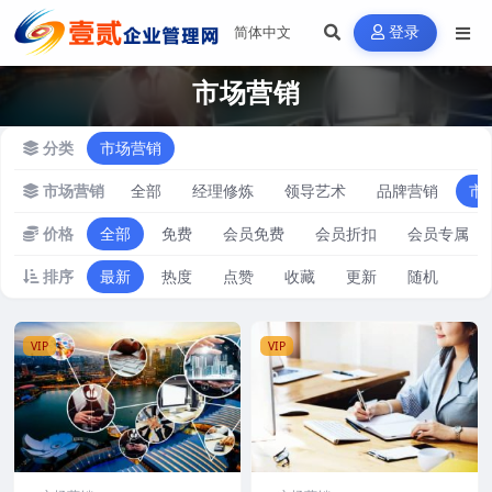
登录
市场营销
分类
市场营销
市场营销
全部
经理修炼
领导艺术
品牌营销
市
价格
全部
免费
会员免费
会员折扣
会员专属
排序
最新
热度
点赞
收藏
更新
随机
VIP
VIP