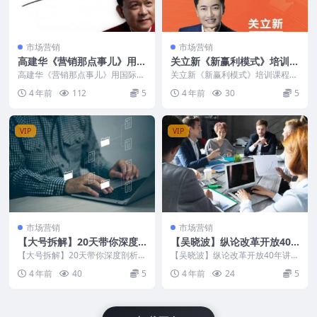
市场营销
市场营销
高建华《营销那点事儿》用国
关立新《新赢利模式》培训课
际视野做国内营销
程视频
高建华《营销那点事儿》用国际视
关立新《新赢利模式》培训课程视
野做国内营销 课程内容目录： 1、
频 内容目录： 001.【互联网创
4 年前
112
5
4 年前
30
5
高建华老师课前必...
新】羊毛出在狗身...
VIP
VIP
市场营销
市场营销
【大号拆解】20天带你深度
【吴晓波】纵论改革开放40
剖析40个顶级微信公众号
年
【大号拆解】20天带你深度剖析4
【吴晓波】纵论改革开放40年讲座
0个顶级微信公众号课程简介： 老
课程简介： 致敬独立思想者，纵
4 年前
40
5
4 年前
24
5
师介绍 何川 国...
论激荡四十年。 吴...