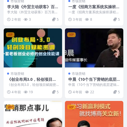
市场营销
市场营销
李大陆《外贸主动获客》百万
一度《招商方案系统实操班课
美金外贸客户开发课
程》
李大陆《外贸主动获客》百万美金
一度《招商方案系统实操班课程》
外贸客户开发课 课程内容目录： 1
视频内容介绍： 一度招商方案系
2 年前
3
5
3 年前
8
5
_课程简介-1....
统实操班课程，是一...
VIP
VIP
市场营销
市场营销
《创业布局3.0，轻创项目赋
申晨《10个当下营销的底层
能密训》一套老板创业必修的
逻辑》
《创业布局3.0，轻创项目赋能密
申晨《10个当下营销的底层逻辑》
创业技能课
训》一套老板创业必修的创业技能
课程内容目录： 00开场：掌握底
4 年前
19
5
4 年前
22
5
课 培训课程视频内...
层逻辑的重要性...
VIP
VIP