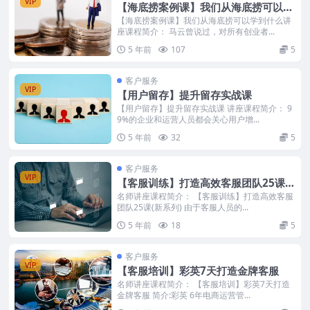
VIP
【海底捞案例课】我们从海底捞可以学
到什么
【海底捞案例课】我们从海底捞可以学到什么讲
座课程简介： 马云曾说过，对所有创业者...
5 年前
107
5
客户服务
VIP
【用户留存】提升留存实战课
【用户留存】提升留存实战课 讲座课程简介： 9
9%的企业和运营人员都会关心用户增...
5 年前
32
5
客户服务
VIP
【客服训练】打造高效客服团队25课新
系列
名师讲座课程简介： 【客服训练】打造高效客服
团队25课(新系列) 由于客服人员的...
5 年前
18
5
客户服务
VIP
【客服培训】彩英7天打造金牌客服
名师讲座课程简介： 【客服培训】彩英7天打造
金牌客服 简介:彩英 6年电商运营管...