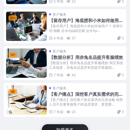
5 年前
22
5
客户服务
VIP
【留存用户】海底捞和小米如何做用
户？
【留存用户】海底捞和小米如何做用户？ 讲师介
绍 杨帆 达令App副总裁 达令Ap...
6 年前
37
5
客户服务
VIP
【数据分析】用赤兔名品提升客服绩效
【数据分析】用赤兔名品提升客服绩效 淘宝系统
工具很多，赤兔名品是所有想提升客服绩...
7 年前
43
5
客户服务
VIP
【客户痛点】深挖客户真实需求的完美
攻略
【客户痛点】深挖客户真实需求的完美攻略 销售
人员不仅要掌握客户的浅层需求，更需要...
7 年前
20
5