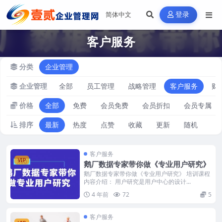
登录
客户服务
分类
企业管理
企业管理
全部
员工管理
战略管理
客户服务
财
价格
全部
免费
会员免费
会员折扣
会员专属
排序
最新
热度
点赞
收藏
更新
随机
客户服务
VIP
鹅厂数据专家带你做《专业用户研究》
鹅厂数据专家带你做《专业用户研究》 培训课程
内容介绍： 用户研究是用户中心的设计...
4 年前
72
5
客户服务